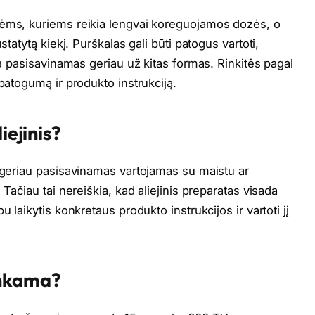
nėms, kuriems reikia lengvai koreguojamos dozės, o
statytą kiekį. Purškalas gali būti patogus vartoti,
da pasisavinamas geriau už kitas formas. Rinkitės pagal
 patogumą ir produkto instrukciją.
iejinis?
l geriau pasisavinamas vartojamas su maistu ar
 Tačiau tai nereiškia, kad aliejinis preparatas visada
 laikytis konkretaus produkto instrukcijos ir vartoti jį
inkama?