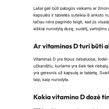
Lašai gali būti patogūs vaikams ar žmo
kapsulės ir tabletės suteikia iš anksto nu
tačiau nėra pagrindo teigti, kad jis visa
aiškiai nurodytą dozę, sudėtį, vartojimo
Ar vitaminas D turi būti al
Vitaminas D yra tirpus riebaluose, todė
užkandžiu, kuriame yra šiek tiek riebalų.
yra geresnis už kapsulę ar tabletę. Svarbu
taip, kaip nurodyta.
Kokia vitamino D dozė t