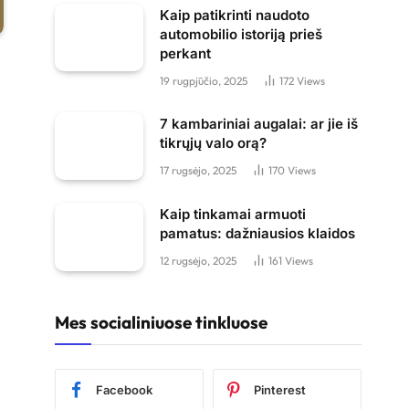
Kaip patikrinti naudoto
automobilio istoriją prieš
perkant
19 rugpjūčio, 2025
172
Views
7 kambariniai augalai: ar jie iš
tikrųjų valo orą?
17 rugsėjo, 2025
170
Views
Kaip tinkamai armuoti
pamatus: dažniausios klaidos
12 rugsėjo, 2025
161
Views
Mes socialiniuose tinkluose
Facebook
Pinterest