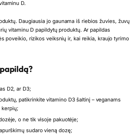
 vitaminu D.
roduktų. Daugiausia jo gaunama iš riebios žuvies, žuvų
kurių vitaminu D papildytų produktų. Ar papildas
 poveikio, rizikos veiksnių ir, kai reikia, kraujo tyrimo
 papildą?
nas D2, ar D3;
oduktų, patikrinkite vitamino D3 šaltinį – veganams
 kerpių;
 dozėje, o ne tik visoje pakuotėje;
r papurškimų sudaro vieną dozę;