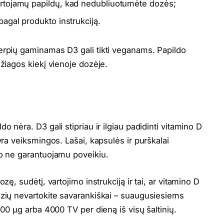
vartojamų papildų, kad nedubliuotumėte dozės;
 pagal produkto instrukciją.
erpių gaminamas D3 gali tikti veganams. Papildo
džiagos kiekį vienoje dozėje.
o nėra. D3 gali stipriau ir ilgiau padidinti vitamino D
yra veiksmingos. Lašai, kapsulės ir purškalai
 o ne garantuojamu poveikiu.
zę, sudėtį, vartojimo instrukciją ir tai, ar vitamino D
ozių nevartokite savarankiškai – suaugusiesiems
100 µg arba 4000 TV per dieną iš visų šaltinių.