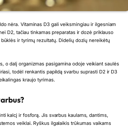
ldo nėra. Vitaminas D3 gali veiksmingiau ir ilgesniam
e nei D2, tačiau tinkamas preparatas ir dozė priklauso
būklės ir tyrimų rezultatų. Didelių dozių nereikėtų
s, o dalį organizmas pasigamina odoje veikiant saulės
riasi, todėl renkantis papildą svarbu suprasti D2 ir D3
eikalingas kraujo tyrimas.
varbus?
i kalcį ir fosforą. Jis svarbus kaulams, dantims,
stemos veiklai. Ryškus ilgalaikis trūkumas vaikams