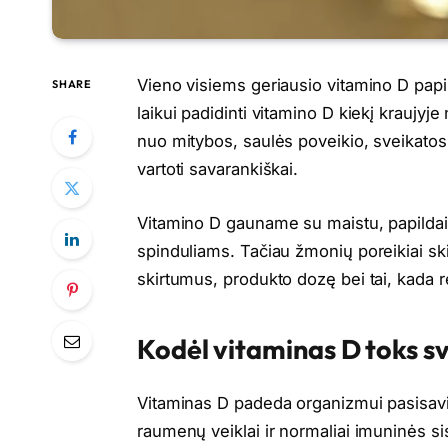
Vieno visiems geriausio vitamino D papi
SHARE
laikui padidinti vitamino D kiekį kraujyj
nuo mitybos, saulės poveikio, sveikatos 
vartoti savarankiškai.
Vitamino D gauname su maistu, papildai
spinduliams. Tačiau žmonių poreikiai ski
skirtumus, produkto dozę bei tai, kada r
Kodėl vitaminas D toks s
Vitaminas D padeda organizmui pasisavint
raumenų veiklai ir normaliai imuninės si