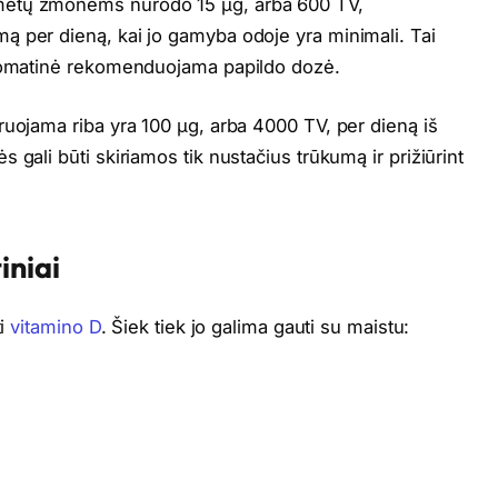
metų žmonėms nurodo 15 µg, arba 600 TV,
ą per dieną, kai jo gamyba odoje yra minimali. Tai
utomatinė rekomenduojama papildo dozė.
ruojama riba yra 100 µg, arba 4000 TV, per dieną iš
gali būti skiriamos tik nustačius trūkumą ir prižiūrint
iniai
ti
vitamino D
. Šiek tiek jo galima gauti su maistu: