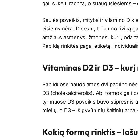
gali sukelti rachitą, o suaugusiesiems – 
Saulės poveikis, mityba ir vitamino D ki
visiems nėra. Didesnę trūkumo riziką ga
amžiaus asmenys, žmonės, kurių oda tam
Papildą rinkitės pagal etiketę, individua
Vitaminas D2 ir D3 – kurį 
Papilduose naudojamos dvi pagrindinės f
D3 (cholekalciferolis). Abi formos gali pa
tyrimuose D3 poveikis buvo stipresnis ar
mielių, o D3 – iš gyvūninių šaltinių arba
Kokią formą rinktis – laš