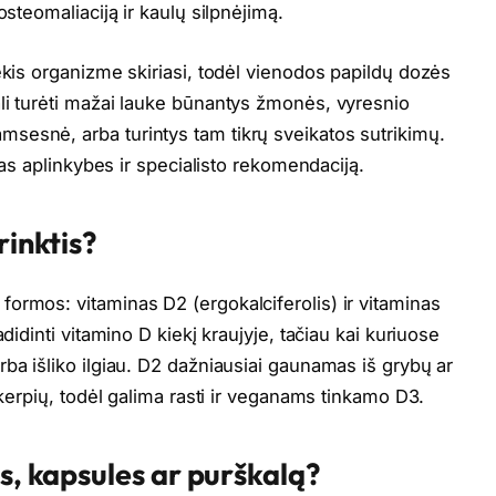
osteomaliaciją ir kaulų silpnėjimą.
ekis organizme skiriasi, todėl vienodos papildų dozės
li turėti mažai lauke būnantys žmonės, vyresnio
sesnė, arba turintys tam tikrų sveikatos sutrikimų.
lias aplinkybes ir specialisto rekomendaciją.
rinktis?
ormos: vitaminas D2 (ergokalciferolis) ir vitaminas
didinti vitamino D kiekį kraujyje, tačiau kai kuriuose
ba išliko ilgiau. D2 dažniausiai gaunamas iš grybų ar
 kerpių, todėl galima rasti ir veganams tinkamo D3.
us, kapsules ar purškalą?