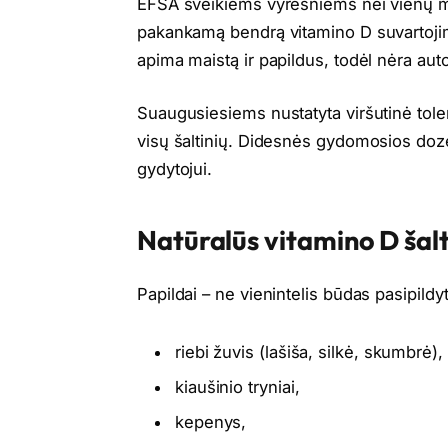
EFSA sveikiems vyresniems nei vienų 
pakankamą bendrą vitamino D suvartojim
apima maistą ir papildus, todėl nėra a
Suaugusiesiems nustatyta viršutinė tole
visų šaltinių. Didesnės gydomosios dozės 
gydytojui.
Natūralūs vitamino D šalt
Papildai – ne vienintelis būdas pasipildy
riebi žuvis (lašiša, silkė, skumbrė),
kiaušinio tryniai,
kepenys,