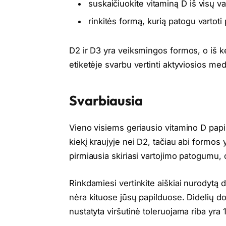
suskaičiuokite vitaminą D iš visų 
rinkitės formą, kurią patogu vartoti
D2 ir D3 yra veiksmingos formos, o iš k
etiketėje svarbu vertinti aktyviosios me
Svarbiausia
Vieno visiems geriausio vitamino D papild
kiekį kraujyje nei D2, tačiau abi formos 
pirmiausia skiriasi vartojimo patogumu,
Rinkdamiesi vertinkite aiškiai nurodytą do
nėra kituose jūsų papilduose. Didelių d
nustatyta viršutinė toleruojama riba yra 