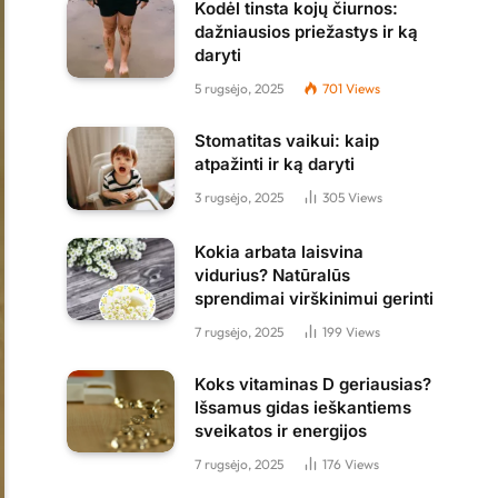
Kodėl tinsta kojų čiurnos:
dažniausios priežastys ir ką
daryti
5 rugsėjo, 2025
701
Views
Stomatitas vaikui: kaip
atpažinti ir ką daryti
3 rugsėjo, 2025
305
Views
Kokia arbata laisvina
vidurius? Natūralūs
sprendimai virškinimui gerinti
7 rugsėjo, 2025
199
Views
Koks vitaminas D geriausias?
Išsamus gidas ieškantiems
sveikatos ir energijos
7 rugsėjo, 2025
176
Views