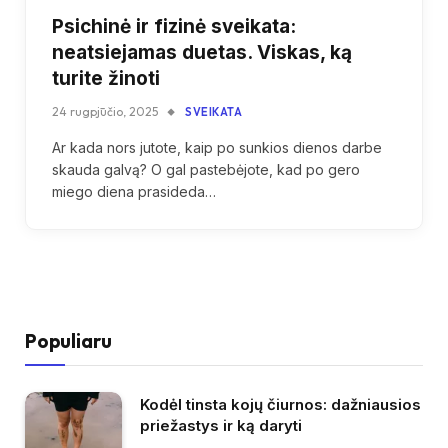
Psichinė ir fizinė sveikata:
neatsiejamas duetas. Viskas, ką
turite žinoti
24 rugpjūčio, 2025
SVEIKATA
Ar kada nors jutote, kaip po sunkios dienos darbe
skauda galvą? O gal pastebėjote, kad po gero
miego diena prasideda…
Populiaru
Kodėl tinsta kojų čiurnos: dažniausios
priežastys ir ką daryti