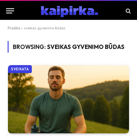
Pradžia
»
sveikas gyvenimo būdas
BROWSING:
SVEIKAS GYVENIMO BŪDAS
SVEIKATA