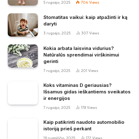
5 rugsėjo, 2025
704
Views
Stomatitas vaikui: kaip atpažinti ir ką
daryti
3 rugsėjo, 2025
307
Views
Kokia arbata laisvina vidurius?
Natūralūs sprendimai virškinimui
gerinti
7 rugsėjo, 2025
201
Views
Koks vitaminas D geriausias?
Išsamus gidas ieškantiems sveikatos
ir energijos
7 rugsėjo, 2025
178
Views
Kaip patikrinti naudoto automobilio
istoriją prieš perkant
19 rugpjūčio, 2025
172
Views