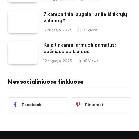
7 kambariniai augalai: ar jie iš tikrųjų
valo orą?
17 rugsėjo, 2025
171
Views
Kaip tinkamai armuoti pamatus:
dažniausios klaidos
12 rugsėjo, 2025
161
Views
Mes socialiniuose tinkluose
Facebook
Pinterest