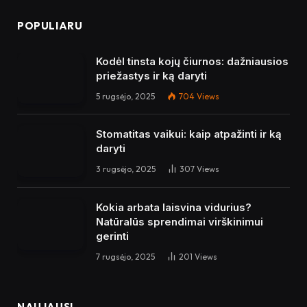
POPULIARU
Kodėl tinsta kojų čiurnos: dažniausios
priežastys ir ką daryti
5 rugsėjo, 2025
704
Views
Stomatitas vaikui: kaip atpažinti ir ką
daryti
3 rugsėjo, 2025
307
Views
Kokia arbata laisvina vidurius?
Natūralūs sprendimai virškinimui
gerinti
7 rugsėjo, 2025
201
Views
NAUJAUSI