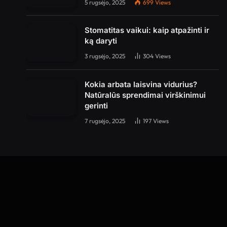
5 rugsėjo, 2025
699
Views
Stomatitas vaikui: kaip atpažinti ir
ką daryti
3 rugsėjo, 2025
304
Views
Kokia arbata laisvina vidurius?
Natūralūs sprendimai virškinimui
gerinti
7 rugsėjo, 2025
197
Views