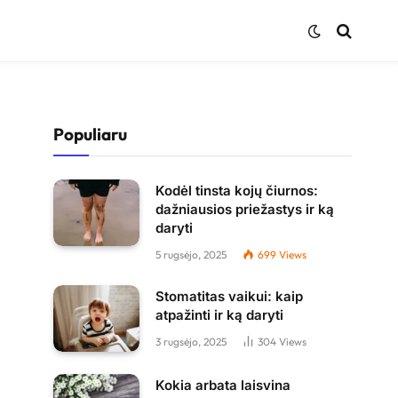
Populiaru
Kodėl tinsta kojų čiurnos:
dažniausios priežastys ir ką
daryti
5 rugsėjo, 2025
699
Views
Stomatitas vaikui: kaip
atpažinti ir ką daryti
3 rugsėjo, 2025
304
Views
Kokia arbata laisvina