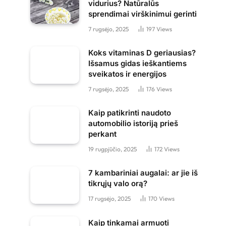
vidurius? Natūralūs
sprendimai virškinimui gerinti
7 rugsėjo, 2025
197
Views
Koks vitaminas D geriausias?
Išsamus gidas ieškantiems
sveikatos ir energijos
7 rugsėjo, 2025
176
Views
Kaip patikrinti naudoto
automobilio istoriją prieš
perkant
19 rugpjūčio, 2025
172
Views
7 kambariniai augalai: ar jie iš
tikrųjų valo orą?
17 rugsėjo, 2025
170
Views
Kaip tinkamai armuoti