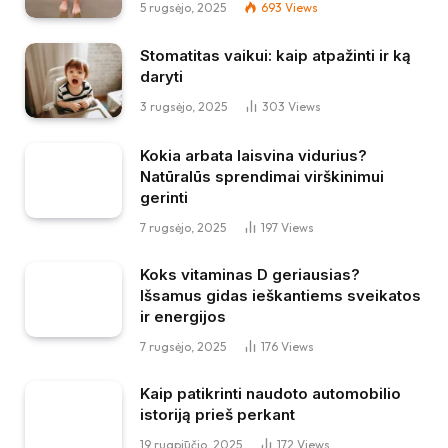
5 rugsėjo, 2025
693
Views
Stomatitas vaikui: kaip atpažinti ir ką
daryti
3 rugsėjo, 2025
303
Views
Kokia arbata laisvina vidurius?
Natūralūs sprendimai virškinimui
gerinti
7 rugsėjo, 2025
197
Views
Koks vitaminas D geriausias?
Išsamus gidas ieškantiems sveikatos
ir energijos
7 rugsėjo, 2025
176
Views
Kaip patikrinti naudoto automobilio
istoriją prieš perkant
19 rugpjūčio, 2025
172
Views