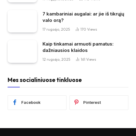
7 kambariniai augalai: ar jie iš tikrųjų
valo orą?
17 rugsėjo, 2025
170
Views
Kaip tinkamai armuoti pamatus:
dažniausios klaidos
12 rugsėjo, 2025
161
Views
Mes socialiniuose tinkluose
Facebook
Pinterest