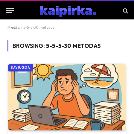
Pradžia
»
5-5-5-30 metodas
BROWSING:
5-5-5-30 METODAS
SAVIUGDA