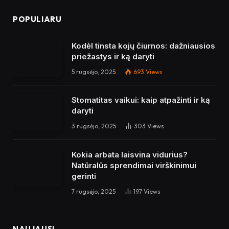
POPULIARU
Kodėl tinsta kojų čiurnos: dažniausios
priežastys ir ką daryti
5 rugsėjo, 2025
693
Views
Stomatitas vaikui: kaip atpažinti ir ką
daryti
3 rugsėjo, 2025
303
Views
Kokia arbata laisvina vidurius?
Natūralūs sprendimai virškinimui
gerinti
7 rugsėjo, 2025
197
Views
NAUJAUSI